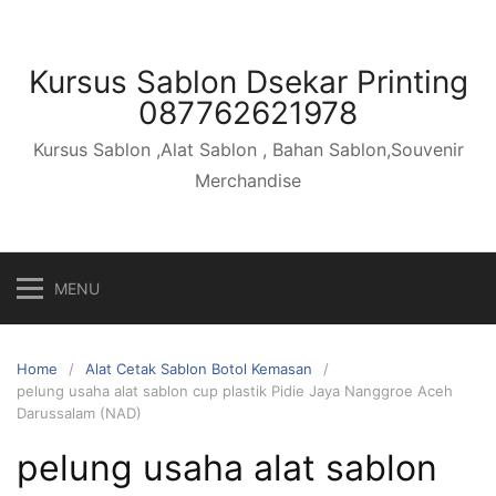
Skip
to
content
Kursus Sablon Dsekar Printing
087762621978
Kursus Sablon ,Alat Sablon , Bahan Sablon,Souvenir
Merchandise
MENU
Home
Alat Cetak Sablon Botol Kemasan
pelung usaha alat sablon cup plastik Pidie Jaya Nanggroe Aceh
Darussalam (NAD)
pelung usaha alat sablon