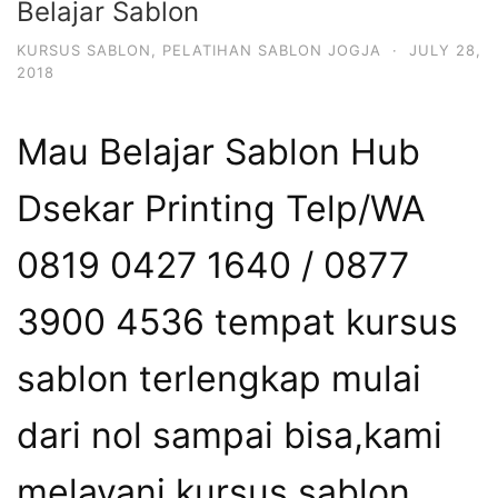
Belajar Sablon
KURSUS SABLON
,
PELATIHAN SABLON JOGJA
·
JULY 28,
2018
Mau Belajar Sablon Hub
Dsekar Printing Telp/WA
0819 0427 1640 / 0877
3900 4536 tempat kursus
sablon terlengkap mulai
dari nol sampai bisa,kami
melayani kursus sablon