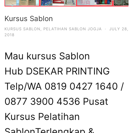
Kursus Sablon
KURSUS SABLON
,
PELATIHAN SABLON JOGJA
·
JULY 28,
2018
Mau kursus Sablon
Hub DSEKAR PRINTING
Telp/WA 0819 0427 1640 /
0877 3900 4536 Pusat
Kursus Pelatihan
SablonTerlengkap &