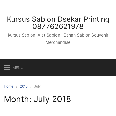
Skip
to
content
Kursus Sablon Dsekar Printing
087762621978
Kursus Sablon ,Alat Sablon , Bahan Sablon,Souvenir
Merchandise
MENU
Home
2018
July
Month: July 2018