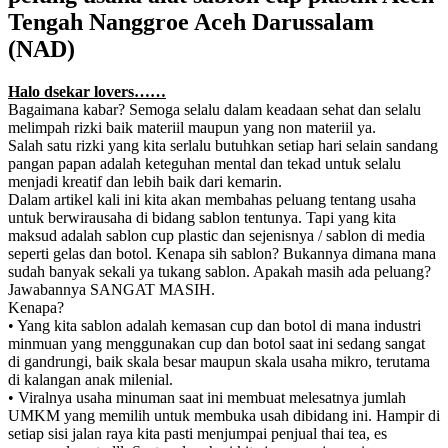
Tengah Nanggroe Aceh Darussalam
(NAD)
Halo dsekar lovers……
Bagaimana kabar? Semoga selalu dalam keadaan sehat dan selalu
melimpah rizki baik materiil maupun yang non materiil ya.
Salah satu rizki yang kita serlalu butuhkan setiap hari selain sandang
pangan papan adalah keteguhan mental dan tekad untuk selalu
menjadi kreatif dan lebih baik dari kemarin.
Dalam artikel kali ini kita akan membahas peluang tentang usaha
untuk berwirausaha di bidang sablon tentunya. Tapi yang kita
maksud adalah sablon cup plastic dan sejenisnya / sablon di media
seperti gelas dan botol. Kenapa sih sablon? Bukannya dimana mana
sudah banyak sekali ya tukang sablon. Apakah masih ada peluang?
Jawabannya SANGAT MASIH.
Kenapa?
• Yang kita sablon adalah kemasan cup dan botol di mana industri
minmuan yang menggunakan cup dan botol saat ini sedang sangat
di gandrungi, baik skala besar maupun skala usaha mikro, terutama
di kalangan anak milenial.
• Viralnya usaha minuman saat ini membuat melesatnya jumlah
UMKM yang memilih untuk membuka usah dibidang ini. Hampir di
setiap sisi jalan raya kita pasti menjumpai penjual thai tea, es