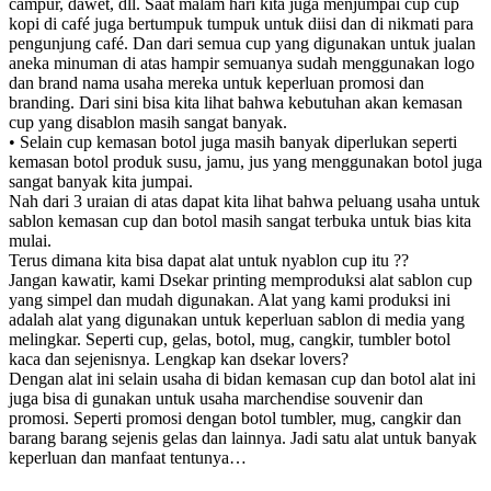
campur, dawet, dll. Saat malam hari kita juga menjumpai cup cup
kopi di café juga bertumpuk tumpuk untuk diisi dan di nikmati para
pengunjung café. Dan dari semua cup yang digunakan untuk jualan
aneka minuman di atas hampir semuanya sudah menggunakan logo
dan brand nama usaha mereka untuk keperluan promosi dan
branding. Dari sini bisa kita lihat bahwa kebutuhan akan kemasan
cup yang disablon masih sangat banyak.
• Selain cup kemasan botol juga masih banyak diperlukan seperti
kemasan botol produk susu, jamu, jus yang menggunakan botol juga
sangat banyak kita jumpai.
Nah dari 3 uraian di atas dapat kita lihat bahwa peluang usaha untuk
sablon kemasan cup dan botol masih sangat terbuka untuk bias kita
mulai.
Terus dimana kita bisa dapat alat untuk nyablon cup itu ??
Jangan kawatir, kami Dsekar printing memproduksi alat sablon cup
yang simpel dan mudah digunakan. Alat yang kami produksi ini
adalah alat yang digunakan untuk keperluan sablon di media yang
melingkar. Seperti cup, gelas, botol, mug, cangkir, tumbler botol
kaca dan sejenisnya. Lengkap kan dsekar lovers?
Dengan alat ini selain usaha di bidan kemasan cup dan botol alat ini
juga bisa di gunakan untuk usaha marchendise souvenir dan
promosi. Seperti promosi dengan botol tumbler, mug, cangkir dan
barang barang sejenis gelas dan lainnya. Jadi satu alat untuk banyak
keperluan dan manfaat tentunya…