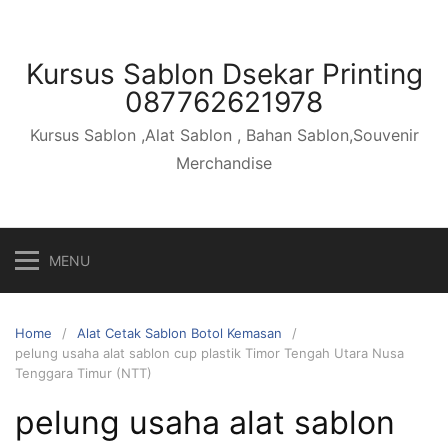
Skip
to
content
Kursus Sablon Dsekar Printing
087762621978
Kursus Sablon ,Alat Sablon , Bahan Sablon,Souvenir
Merchandise
MENU
Home
Alat Cetak Sablon Botol Kemasan
pelung usaha alat sablon cup plastik Timor Tengah Utara Nusa
Tenggara Timur (NTT)
pelung usaha alat sablon