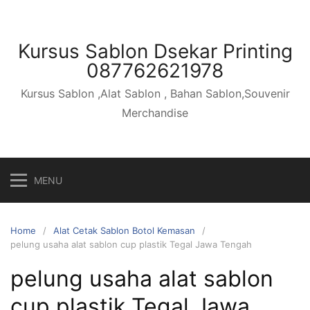
Skip
to
content
Kursus Sablon Dsekar Printing
087762621978
Kursus Sablon ,Alat Sablon , Bahan Sablon,Souvenir
Merchandise
MENU
Home
Alat Cetak Sablon Botol Kemasan
pelung usaha alat sablon cup plastik Tegal Jawa Tengah
pelung usaha alat sablon
cup plastik Tegal Jawa