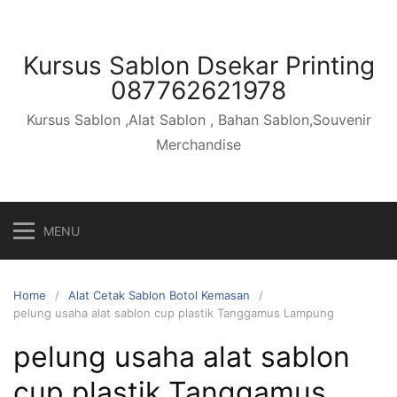
Skip
to
content
Kursus Sablon Dsekar Printing
087762621978
Kursus Sablon ,Alat Sablon , Bahan Sablon,Souvenir
Merchandise
MENU
Home
Alat Cetak Sablon Botol Kemasan
pelung usaha alat sablon cup plastik Tanggamus Lampung
pelung usaha alat sablon
cup plastik Tanggamus