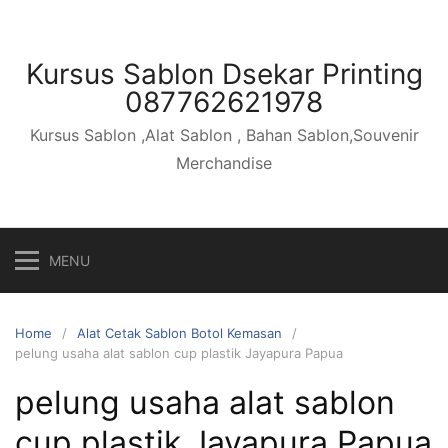
Skip
to
content
Kursus Sablon Dsekar Printing
087762621978
Kursus Sablon ,Alat Sablon , Bahan Sablon,Souvenir
Merchandise
MENU
Home
Alat Cetak Sablon Botol Kemasan
pelung usaha alat sablon cup plastik Jayapura Papua
pelung usaha alat sablon
cup plastik Jayapura Papua