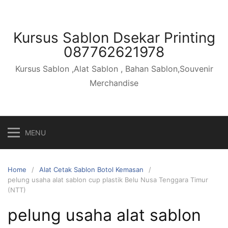
Skip
to
content
Kursus Sablon Dsekar Printing
087762621978
Kursus Sablon ,Alat Sablon , Bahan Sablon,Souvenir
Merchandise
MENU
Home
Alat Cetak Sablon Botol Kemasan
pelung usaha alat sablon cup plastik Belu Nusa Tenggara Timur
(NTT)
pelung usaha alat sablon