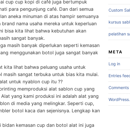
ai cup cup kopi di café juga bertumpuk
kmati para pengunjung café. Dan dari semua
Custom Sa
alan aneka minuman di atas hampir semuanya
kursus sab
 brand nama usaha mereka untuk keperluan
ni bisa kita lihat bahwa kebutuhan akan
pelatihan s
asih sangat banyak.
uga masih banyak diperlukan seperti kemasan
META
 yang menggunakan botol juga sangat banyak
Log in
at kita lihat bahwa peluang usaha untuk
 masih sangat terbuka untuk bias kita mulai.
Entries fee
alat untuk nyablon cup itu ??
Comments 
printing memproduksi alat sablon cup yang
Alat yang kami produksi ini adalah alat yang
WordPress.
blon di media yang melingkar. Seperti cup,
umbler botol kaca dan sejenisnya. Lengkap kan
di bidan kemasan cup dan botol alat ini juga