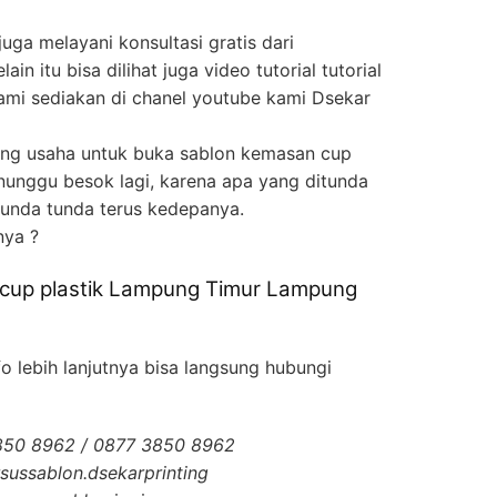
juga melayani konsultasi gratis dari
ain itu bisa dilihat juga video tutorial tutorial
ami sediakan di chanel youtube kami Dsekar
ang usaha untuk buka sablon kemasan cup
 nunggu besok lagi, karena apa yang ditunda
tunda tunda terus kedepanya.
nya ?
n cup plastik Lampung Timur Lampung
o lebih lanjutnya bisa langsung hubungi
850 8962 / 0877 3850 8962
rsussablon.dsekarprinting