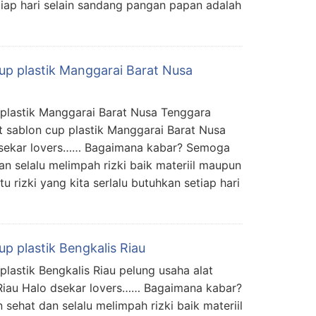
tiap hari selain sandang pangan papan adalah
cup plastik Manggarai Barat Nusa
 plastik Manggarai Barat Nusa Tenggara
t sablon cup plastik Manggarai Barat Nusa
dsekar lovers…… Bagaimana kabar? Semoga
n selalu melimpah rizki baik materiil maupun
tu rizki yang kita serlalu butuhkan setiap hari
up plastik Bengkalis Riau
plastik Bengkalis Riau pelung usaha alat
 Riau Halo dsekar lovers…… Bagaimana kabar?
sehat dan selalu melimpah rizki baik materiil