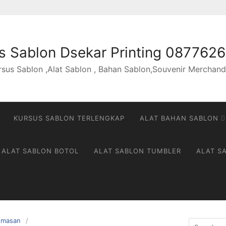
s Sablon Dsekar Printing 087762
rsus Sablon ,Alat Sablon , Bahan Sablon,Souvenir Merchand
KURSUS SABLON TERLENGKAP
ALAT BAHAN SABLON
ALAT SABLON BOTOL
ALAT SABLON TUMBLER
ALAT S
Kemasan
Search