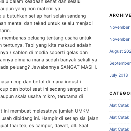
alu dalam keadaan sehat dan selalu
maupun yang non materiil ya.
ARCHIV
lalu butuhkan setiap hari selain sandang
an mental dan tekad untuk selalu menjadi
November 
marin.
akan membahas peluang tentang usaha untuk
November
n tentunya. Tapi yang kita maksud adalah
August 20
snya / sablon di media seperti gelas dan
ukannya dimana mana sudah banyak sekali ya
September
h ada peluang? Jawabannya SANGAT MASIH.
July 2018
masan cup dan botol di mana industri
p dan botol saat ini sedang sangat di
CATEGO
maupun skala usaha mikro, terutama di
Alat Cetak
at ini membuat melesatnya jumlah UMKM
Alat Cetak 
ah dibidang ini. Hampir di setiap sisi jalan
ual thai tea, es campur, dawet, dll. Saat
Alat Cetak 