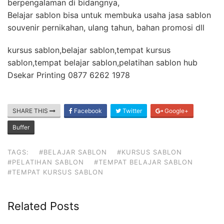
berpengalaman di bidangnya,
Belajar sablon bisa untuk membuka usaha jasa sablon
souvenir pernikahan, ulang tahun, bahan promosi dll
kursus sablon,belajar sablon,tempat kursus
sablon,tempat belajar sablon,pelatihan sablon hub
Dsekar Printing 0877 6262 1978
SHARE THIS
Facebook
Twitter
Google+
Buffer
TAGS:
#BELAJAR SABLON
#KURSUS SABLON
#PELATIHAN SABLON
#TEMPAT BELAJAR SABLON
#TEMPAT KURSUS SABLON
Related Posts