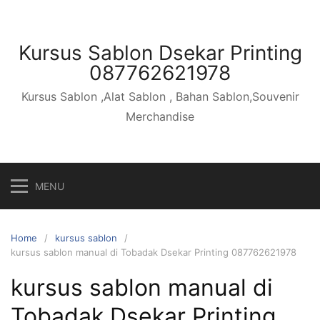
Skip
to
content
Kursus Sablon Dsekar Printing
087762621978
Kursus Sablon ,Alat Sablon , Bahan Sablon,Souvenir
Merchandise
MENU
Home
kursus sablon
kursus sablon manual di Tobadak Dsekar Printing 087762621978
kursus sablon manual di
Tobadak Dsekar Printing