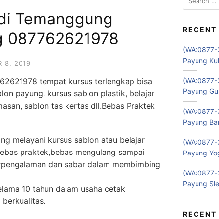
for:
 di Temanggung
RECENT
ng 087762621978
(WA:0877-
Payung Kul
 8, 2019
762621978 tempat kursus terlengkap bisa
(WA:0877-
Payung Gun
lon payung, kursus sablon plastik, belajar
asan, sablon tas kertas dll.Bebas Praktek
(WA:0877-
Payung Ban
ng melayani kursus sablon atau belajar
(WA:0877-
 bebas praktek,bebas mengulang sampai
Payung Yog
berpengalaman dan sabar dalam membimbing
(WA:0877-
Payung Sle
lama 10 tahun dalam usaha cetak
 berkualitas.
RECENT