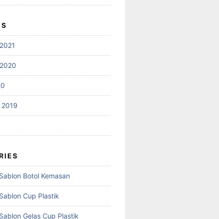
ES
2021
 2020
20
 2019
RIES
 Sablon Botol Kemasan
Sablon Cup Plastik
Sablon Gelas Cup Plastik