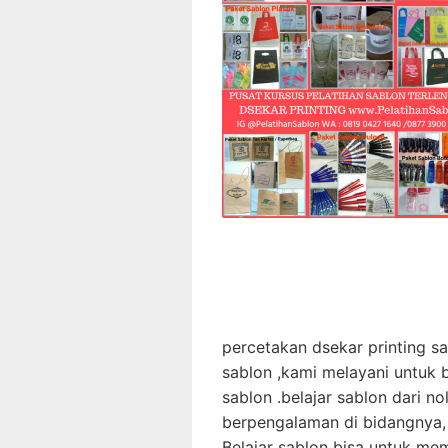
percetakan dsekar printing 
sablon ,kami melayani untuk b
sablon .belajar sablon dari n
berpengalaman di bidangnya,
Belajar sablon bisa untuk me