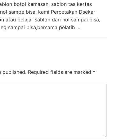
 sablon botol kemasan, sablon tas kertas
i nol sampe bisa. kami Percetakan Dsekar
n atau belajar sablon dari nol sampai bisa,
ng sampai bisa,bersama pelatih …
e published.
Required fields are marked
*