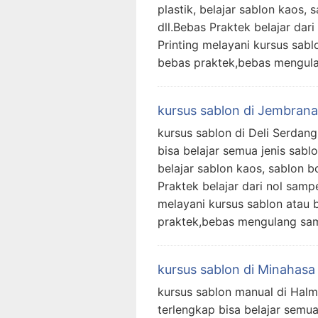
plastik, belajar sablon kaos,
dll.Bebas Praktek belajar dar
Printing melayani kursus sablo
bebas praktek,bebas mengula
kursus sablon di Jembran
kursus sablon di Deli Serda
bisa belajar semua jenis sabl
belajar sablon kaos, sablon b
Praktek belajar dari nol samp
melayani kursus sablon atau b
praktek,bebas mengulang sam
kursus sablon di Minahasa
kursus sablon manual di Hal
terlengkap bisa belajar semua