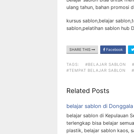
ulang tahun, bahan promosi dl
kursus sablon,belajar sablon,
sablon,pelatihan sablon hub 
SHARE THIS
Facebook
TAGS:
#BELAJAR SABLON
#TEMPAT BELAJAR SABLON
Related Posts
belajar sablon di Donggal
belajar sablon di Kepulauan 
terlengkap bisa belajar semua
plastik, belajar sablon kaos,