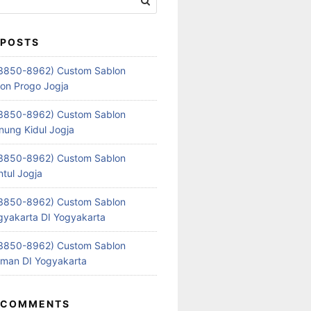
 POSTS
3850-8962) Custom Sablon
on Progo Jogja
3850-8962) Custom Sablon
ung Kidul Jogja
3850-8962) Custom Sablon
tul Jogja
3850-8962) Custom Sablon
yakarta DI Yogyakarta
3850-8962) Custom Sablon
man DI Yogyakarta
 COMMENTS