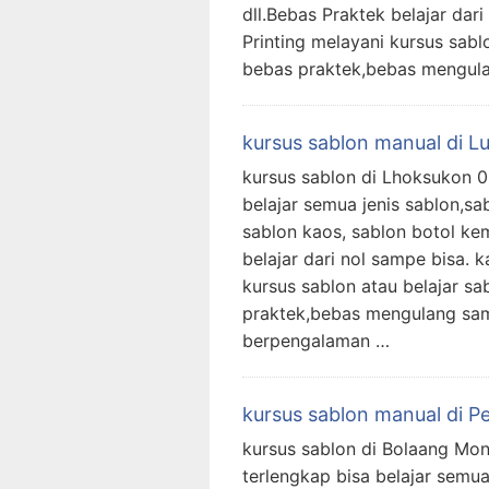
dll.Bebas Praktek belajar dar
Printing melayani kursus sablo
bebas praktek,bebas mengula
kursus sablon manual di 
kursus sablon di Lhoksukon 
belajar semua jenis sablon,sab
sablon kaos, sablon botol kem
belajar dari nol sampe bisa. 
kursus sablon atau belajar sa
praktek,bebas mengulang sam
berpengalaman …
kursus sablon manual di 
kursus sablon di Bolaang M
terlengkap bisa belajar semua