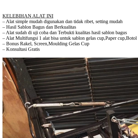
KELEBIHAN ALAT INI
– Alat simple mudah digunakan dan tidak ribet, setting mudah
– Hasil Sablon Bagus dan Berkualitas
– Alat sudah di uji coba dan Terbukti kualitas hasil sablon bagus
– Alat Multifungsi 1 alat bisa untuk sablon gelas cup,Paper cup,Bo
– Bonus Rakel, Screen,Moulding Gelas Cup
– Konsultasi Gratis