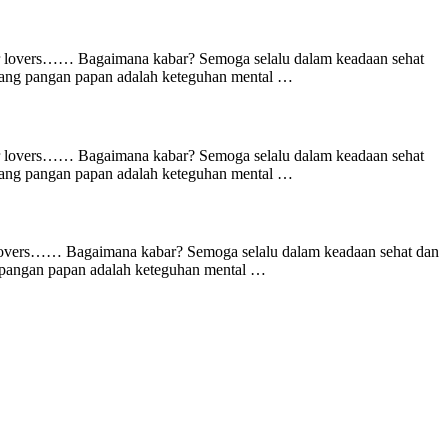
kar lovers…… Bagaimana kabar? Semoga selalu dalam keadaan sehat
sandang pangan papan adalah keteguhan mental …
kar lovers…… Bagaimana kabar? Semoga selalu dalam keadaan sehat
sandang pangan papan adalah keteguhan mental …
ar lovers…… Bagaimana kabar? Semoga selalu dalam keadaan sehat dan
ang pangan papan adalah keteguhan mental …