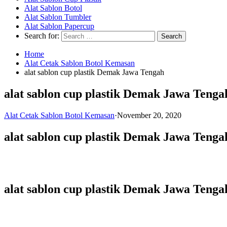
Alat Sablon Botol
Alat Sablon Tumbler
Alat Sablon Papercup
Search for:
Home
Alat Cetak Sablon Botol Kemasan
alat sablon cup plastik Demak Jawa Tengah
alat sablon cup plastik Demak Jawa Tenga
Alat Cetak Sablon Botol Kemasan
·
November 20, 2020
alat sablon cup plastik Demak Jawa Tenga
alat sablon cup plastik Demak Jawa Tenga