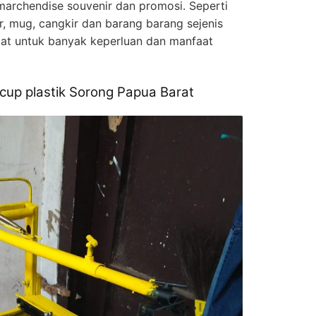
marchendise souvenir dan promosi. Seperti
, mug, cangkir dan barang barang sejenis
alat untuk banyak keperluan dan manfaat
 cup plastik Sorong Papua Barat