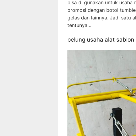
bisa di gunakan untuk usaha 
promosi dengan botol tumbler
gelas dan lainnya. Jadi satu 
tentunya…
pelung usaha alat sablon