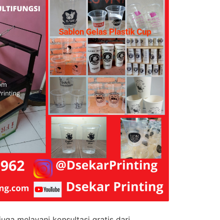
juga melayani konsultasi gratis dari