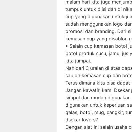
malam hari kita juga menjump
tumpuk untuk diisi dan di ni
cup yang digunakan untuk ju
sudah menggunakan logo dan
promosi dan branding. Dari si
kemasan cup yang disablon m
• Selain cup kemasan botol j
botol produk susu, jamu, jus
kita jumpai.
Nah dari 3 uraian di atas dap
sablon kemasan cup dan botol
Terus dimana kita bisa dapat 
Jangan kawatir, kami Dsekar 
simpel dan mudah digunakan. 
digunakan untuk keperluan sa
gelas, botol, mug, cangkir, t
dsekar lovers?
Dengan alat ini selain usaha 