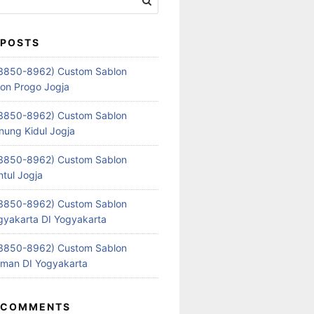
 POSTS
3850-8962) Custom Sablon
on Progo Jogja
3850-8962) Custom Sablon
ung Kidul Jogja
3850-8962) Custom Sablon
tul Jogja
3850-8962) Custom Sablon
yakarta DI Yogyakarta
3850-8962) Custom Sablon
man DI Yogyakarta
 COMMENTS