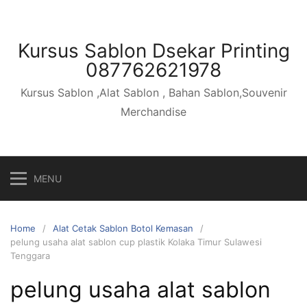
Skip
to
content
Kursus Sablon Dsekar Printing
087762621978
Kursus Sablon ,Alat Sablon , Bahan Sablon,Souvenir
Merchandise
MENU
Home
Alat Cetak Sablon Botol Kemasan
pelung usaha alat sablon cup plastik Kolaka Timur Sulawesi
Tenggara
pelung usaha alat sablon