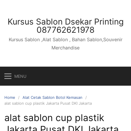
Skip
to
content
Kursus Sablon Dsekar Printing
087762621978
Kursus Sablon ,Alat Sablon , Bahan Sablon,Souvenir
Merchandise
MENU
Home
Alat Cetak Sablon Botol Kemasan
alat sablon cup plastik Jakarta Pusat DKI Jakarta
alat sablon cup plastik
Jakarta Pusat DKI Jakarta