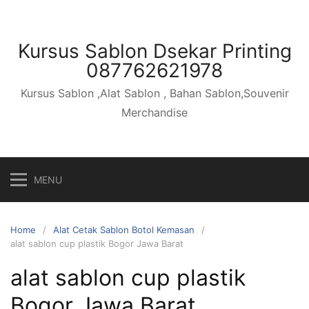
Skip
to
content
Kursus Sablon Dsekar Printing
087762621978
Kursus Sablon ,Alat Sablon , Bahan Sablon,Souvenir
Merchandise
MENU
Home
Alat Cetak Sablon Botol Kemasan
alat sablon cup plastik Bogor Jawa Barat
alat sablon cup plastik
Bogor Jawa Barat